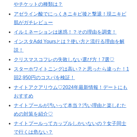
やチケットの種類は？
アゼライン酸でにっくきニキビ後と撃退！現ニキビ
肌がガチレビュー
イルミネーションは迷惑！？その理由を調査！
インスタAdd Yoursとは？使い方と流行る理由を解
説！
クリスマスコフレの失敗しない選び方！7選♡
スターホワイトニングは高い？と思ったら違った！1
回2,950円のコスパを検証！
ナイトアクアリウム♡2024年最新情報！デートにも
おすすめ
ナイトプールが汚いって本当？汚い理由と楽しむた
めの対策を紹介♡
ナイトプールってカップルしかいないの？女子同士
で行くは危ない？