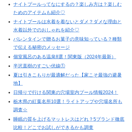
ナイトプールってなにするの？楽しみ方は？楽しむ
ためのアイテムも紹介♡
ナイトプールは水着を着ないとダメ？ダメな理由と
水着以外でのおしゃれを紹介♡
バレンタインで贈るお菓子の意味知っている？種類
で伝える秘密のメッセージ
個室風呂のある温泉8選！関東版（2024年最新）
半沢直樹のすごい伏線①
夏は引きこもりが最適解だった【家こそ最強の避暑
地】
日帰りで行ける関東の穴場室内プール情報2024！
栃木県の紅葉名所10選！ライトアップや穴場名所も
調査☆
睡眠の質を上げるマットレスはどれ？5ブランド徹底
比較！どこでお試しができるかも調査