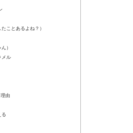
ン
したことあるよね？）
ゃん）
ラメル
る理由
える